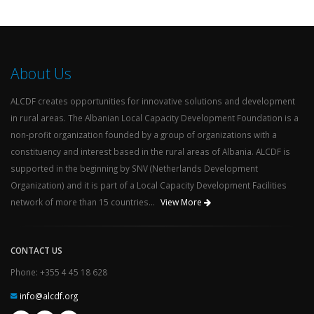
About Us
ALCDF creates opportunities for innovative solutions and development
in rural areas. The Albanian Local Capacity Development Foundation is a
non-profit organization founded by a group of organizations with a
constituency and interest based in the rural areas of Albania. ALCDF is
supported in the beginning by SNV (Netherlands Development
Organization) and it is part of a Local Capacity Development Facilities
network of more than 15 countries...
View More
CONTACT US
Phone: +355 4 45 18 628
info@alcdf.org