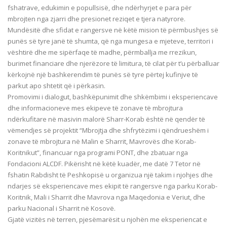
fshatrave, edukimin e popullsisë, dhe ndërhyrjet e para për
mbrojten nga
zjarri dhe presionet reziqet e tjera natyrore.
Mundësitë dhe sfidat e rangersve në këtë mision të përmbushjes së
punës së tyre janë të shumta, që nga mungesa e mjeteve
, territori i
vështirë dhe me sipërfaqe të madhe, përmballja me rrezikun,
burimet financiare
dhe
njerëzore të limitura, të cilat për t’u përballuar
kërkojnë një bashkerendim të punës së tyre përtej kufinjve të
parkut apo shtetit që i përkasin.
Promovimi i dialogut,
bashkëpunimit dhe shkëmbimi i eksperiencave
dhe informacioneve mes ekipeve të zonave të mbrojtura
ndërkufitare në masivin malorë
Sharr-Korab është në qendër të
vëmendjes së projektit “Mbrojtja dhe shfrytëzimi i qëndrueshëm i
zonave të mbrojtura në Malin e Sharrit, Mavrovës dhe Korab-
Koritnikut”, financuar nga programi PONT, dhe zbatuar nga
Fondacioni ALCDF. Pikërisht në këtë kuadër, me datë 7 Tetor në
fshatin
Rabdisht të Peshkopisë u organizua një takim i njohjes dhe
ndarjes së eksperiencave mes ekipit të rangersve nga parku
Korab-
Koritnik,
Mali i Sharrit dhe
Mavrova nga Maqedonia e Veriut, dhe
parku Nacional i Sharrit në Kosovë.
Gjatë vizitës në terren, pjesëmarësit u njohën me eksperiencat e