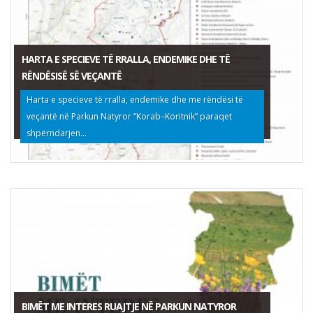
HARTA E SPECIEVE TË RRALLA, ENDEMIKE DHE TË
RËNDËSISË SË VEÇANTË
Harta e specieve të rralla, endemike dhe me rëndësi të
veçantë në Parkun Natyror “Korab–Koritnik” paraqet
shpërndarjen...
BIMËT ME INTERES RUAJTJE NË PARKUN NATYROR