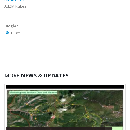
AdZM Kukes
Region:
Diber
MORE
NEWS & UPDATES