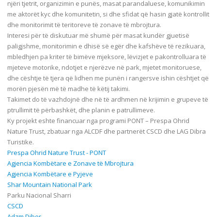
njëri tjetrit, organizimin e punës, masat parandaluese, komunikimin
me aktorët kyc dhe komunitetin, si dhe sfidat që hasin gjatë kontrollit
dhe monitorimit të teritoreve të zonave të mbrojtura.
Interesi për të diskutuar më shumë për masat kundër gjuetisë
paligjshme,
monitorimin e
dhisë së egër dhe kafshëve të rezikuara,
mbledhjen pa kriter të bimëve mjeksore, lëvizjet e pakontrolluara të
mjeteve motorike
, ndotjet e njerëzve në park, mjetet monitoruese,
dhe cështje të tjera që lidhen me punën i rangersve ishin cështjet që
morën pjesën më të madhe të këtij takimi.
Takimet do të vazhdojnë dhe në të ardhmen në krijimin e grupeve të
ptrullimit të përbashkët, dhe planin e patrullimeve.
Ky projekt eshte financuar nga programi PONT – Prespa Ohrid
Nature Trust, zbatuar nga ALCDF dhe partnerët CSCD dhe LAG Dibra
Turistike.
Prespa Ohrid Nature Trust - PONT
Agjencia Kombëtare e Zonave të Mbrojtura
Agjencia Kombëtare e Pyjeve
Shar Mountain National Park
Parku Nacional Sharri
CSCD
Adzm Diber