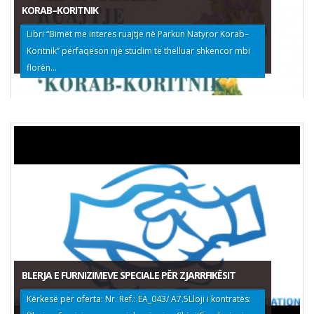
KORAB–KORITNIK
Libri “Bimët me interes ruajtje në Parkun Natyror Korab–
Koritnik” përfaqëson një studim të thelluar shkencor mbi
florën...
BLERJA E FURNIZIMEVE SPECIALE PËR ZJARRFIKËSIT
Kërkesë për oferta: Nr. Ref.: EA_043/ A7.5Lloji i kontratës: