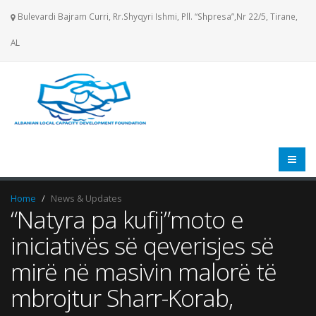
Bulevardi Bajram Curri, Rr.Shyqyri Ishmi, Pll. “Shpresa”,Nr 22/5, Tirane,
AL
Home
News & Updates
“Natyra pa kufij”moto e
iniciativës së qeverisjes së
mirë në masivin malorë të
mbrojtur Sharr-Korab,