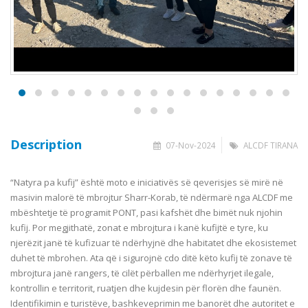
Description
07-Nov-2024
ALCDF TIRANA
“Natyra pa kufij” është moto e iniciativës së qeverisjes së mirë në
masivin malorë të mbrojtur
Sharr-Korab, të ndërmarë nga ALCDF me
mbështetje të programit PONT, pasi
kafshët dhe
bimët nuk njohin
kufij. Por megjithatë, zonat e mbrojtura i kanë kufijtë e tyre, ku
njerëzit janë të kufizuar të ndërhyjnë dhe habitatet dhe ekosistemet
duhet të mbrohen. Ata që i sigurojnë cdo ditë këto kufij të zonave të
mbrojtura janë
rangers, të cilët përballen me ndërhyrjet ilegale,
kontrollin e territorit, ruatjen dhe kujdesin për florën dhe faunën.
Identifikimin e turistëve,
bashkeveprimin me
banorët dhe autoritet e