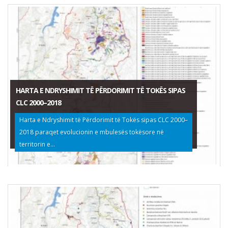
HARTA E NDRYSHIMIT TË PËRDORIMIT TË TOKËS SIPAS
CLC 2000–2018
Harta e Ndryshimit të Përdorimit të Tokës sipas CLC 2000–
2018 paraqet evolucionin e mbulesës tokësore në
territorin e...