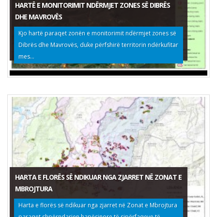
HARTË E MONITORIMIT NDËRMJET ZONES SË DIBRËS
DHE MAVROVËS
Kjo hartë paraqet zonën e monitorimit ndërmjet zones së
Dibrës dhe Mavrovës, duke përfshirë territorin ndërkufitar
mes...
HARTA E FLORËS SË NDIKUAR NGA ZJARRET NË ZONAT E
MBROJTURA
Harta e florës së ndikuar nga zjarret në Zonat e Mbrojtura
paraqet shpërndarjen hapësinore të sipërfaqeve të