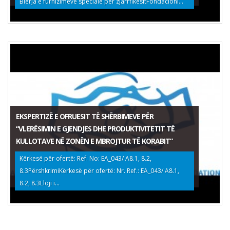
Blerja e furnizimeve speciale për zjarrfikësitFondacioni...
EKSPERTIZË E OFRUESIT TË SHËRBIMEVE PËR
“VLERËSIMIN E GJENDJES DHE PRODUKTIVITETIT TË
KULLOTAVE NË ZONËN E MBROJTUR TË KORABIT”
Kërkesë për ofertë: Ref. No: EA_043/ A8.1, 8.2,
8.3PërshkrimiKërkesë për ofertë: Nr. Ref.: EA_043/ A8.1,
8.2, 8.3Lloji i...