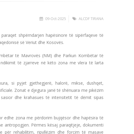
09-Oct-2025
ALCDF TIRANA
 paraqet shpërndarjen hapësinore të sipërfaqeve të
Maqedonisë së Veriut dhe Kosovës.
Kombëtar të Mavrovës (NM) dhe Parkun Kombëtar të
ndikimit të zjarreve në këto zona me vlera të larta
ra, si pyjet gjethegjerë, halorë, mikse, dushqet,
tificiale. Zonat e djegura janë të shënuara me pikëzim
sasior dhe krahasues të intensitetit të dëmit sipas
 por edhe zona me përdorim bujqësor dhe hapësira të
he antropogjen. Përmes kësaj paraqitjeje, dokumenti
are për rehabilitim, ripyllëzim dhe forcim të masave