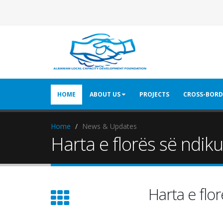
HOME
ABOUT US
PROJECTS
CROSS-BORD
Home
News & Updates
Harta e florës së ndik
Harta e flo