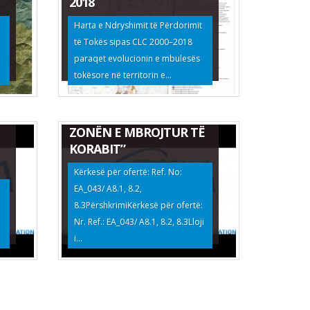
2018
Harta e Ndryshimit të Përdorimit
të Tokës sipas CLC 2000–2018
EKSPERTIZË E OFRUESIT
paraqet evolucionin e mbulesës
TË SHËRBIMEVE PËR
tokësore në territorin e...
“VLERËSIMIN E GJENDJES
DHE PRODUKTIVITETIT
TË KULLOTAVE NË
ZONËN E MBROJTUR TË
KORABIT”
Kërkesë për ofertë: Ref. No:
EA_043/ A8.1, 8.2,
8.3PërshkrimiKërkesë për ofertë:
Nr. Ref.: EA_043/ A8.1, 8.2, 8.3Lloji
i...