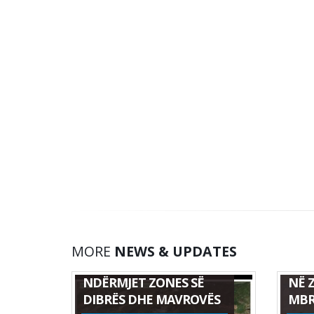
HAR
MORE
NEWS & UPDATES
HARTË E MONITORIMIT
NDI
NDËRMJET ZONES SË
NË 
DIBRËS DHE MAVROVËS
MBR