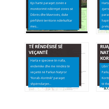
Kjo hartë paraqet zonën e
Harta
monitorimit ndërmjet zones së
zjarr
Dibrës dhe Mavrovës, duke
para
përfshirë territorin ndërkufitar
hapës
mes...
preku
HARTA E SPECIEVE TË
RRALLA, ENDEMIKE DHE
BIM
TË RËNDËSISË SË
RUA
VEÇANTË
NAT
KOR
Harta e specieve të rralla,
endemike dhe me rëndësi të
Libri
veçantë në Parkun Natyror
Park
“Korab–Koritnik” paraqet
Korit
shpërndarjen...
të th