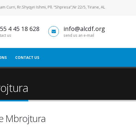
am Curri, Rr.Shyqyri Ishmi, Pll. “Shpresa”,Nr 22/5, Tirane, AL
55 4 45 18 628
info@alcdf.org
tact us
send us an e-mail
ONS
CONTACT US
rojtura
 e Mbrojtura