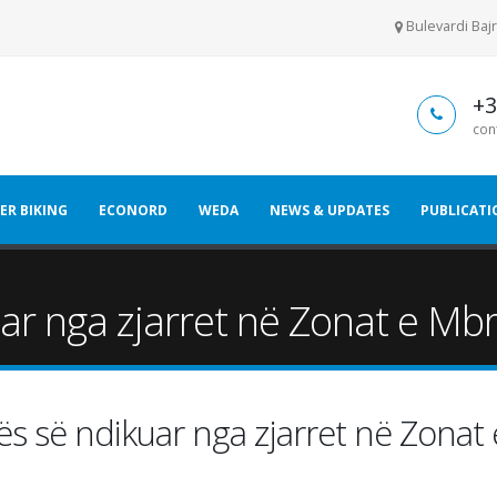
Bulevardi Bajr
+3
con
ER BIKING
ECONORD
WEDA
NEWS & UPDATES
PUBLICATI
uar nga zjarret në Zonat e Mb
rës së ndikuar nga zjarret në Zonat