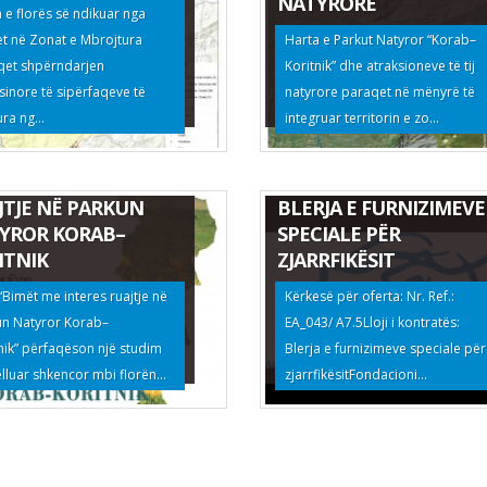
NATYRORE
 e florës së ndikuar nga
et në Zonat e Mbrojtura
Harta e Parkut Natyror “Korab–
qet shpërndarjen
Koritnik” dhe atraksioneve të tij
inore të sipërfaqeve të
natyrore paraqet në mënyrë të
ra ng...
integruar territorin e zo...
ËT ME INTERES
JTJE NË PARKUN
BLERJA E FURNIZIMEVE
YROR KORAB–
SPECIALE PËR
ITNIK
ZJARRFIKËSIT
 “Bimët me interes ruajtje në
Kërkesë për oferta: Nr. Ref.:
un Natyror Korab–
EA_043/ A7.5Lloji i kontratës:
nik” përfaqëson një studim
Blerja e furnizimeve speciale për
elluar shkencor mbi florën...
zjarrfikësitFondacioni...