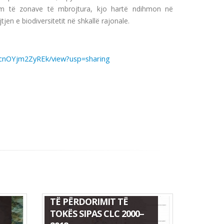
ëm të zonave të mbrojtura, kjo hartë ndihmon në
jen e biodiversitetit në shkallë rajonale.
cnOYjm2ZyREk/view?usp=sharing
HARTA E NDRYSHIMIT
TË PËRDORIMIT TË
TOKËS SIPAS CLC 2000–