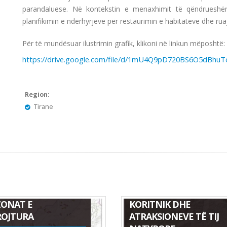
parandaluese. Në kontekstin e menaxhimit të qëndruesh
planifikimin e ndërhyrjeve për restaurimin e habitateve dhe ruajt
Për të mundësuar ilustrimin grafik, klikoni në linkun mëposhtë:
https://drive.google.com/file/d/1mU4Q9pD720BS6O5dBhuT
Region:
Tirane
TA E FLORËS SË
HARTA E PARKUT
KUAR NGA ZJARRET
NATYROR KORAB-
ZONAT E
KORITNIK DHE
OJTURA
ATRAKSIONEVE TË TIJ