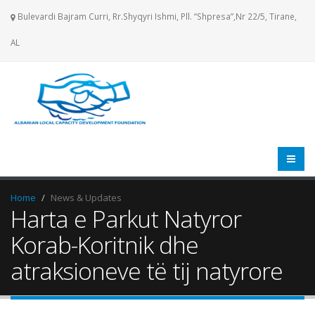
Bulevardi Bajram Curri, Rr.Shyqyri Ishmi, Pll. “Shpresa”,Nr 22/5, Tirane,
AL
Home
News & Updates
Harta e Parkut Natyror
Korab-Koritnik dhe
atraksioneve të tij natyrore