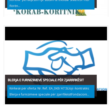
florën...
BLERJA E FURNIZIMEVE SPECIALE PËR ZJARRFIKËSIT
Kërkesë për oferta: Nr. Ref.: EA_043/ A7.5Lloji i kontratës:
Blerja e furnizimeve speciale për zjarrfikësitFondacioni...