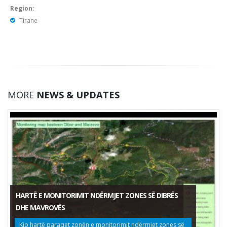
Region:
Tirane
MORE
NEWS & UPDATES
HARTË E MONITORIMIT NDËRMJET ZONES SË DIBRËS
DHE MAVROVËS
Kjo hartë paraqet zonën e monitorimit ndërmjet zones së