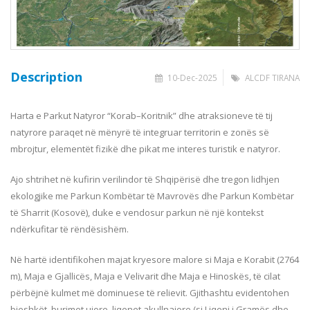
Description
10-Dec-2025
ALCDF TIRANA
Harta e Parkut Natyror “Korab–Koritnik” dhe atraksioneve të tij
natyrore paraqet në mënyrë të integruar territorin e zonës së
mbrojtur, elementët fizikë dhe pikat me interes turistik e natyror.
Ajo shtrihet në kufirin verilindor të Shqipërisë dhe tregon lidhjen
ekologjike me Parkun Kombëtar të Mavrovës dhe Parkun Kombëtar
të Sharrit (Kosovë), duke e vendosur parkun në një kontekst
ndërkufitar të rëndësishëm.
Në hartë identifikohen majat kryesore malore si Maja e Korabit (2764
m), Maja e Gjallicës, Maja e Velivarit dhe Maja e Hinoskës, të cilat
përbëjnë kulmet më dominuese të relievit. Gjithashtu evidentohen
bjeshkët, burimet ujore, liqenet akullnajore (si Liqeni i Gramës dhe