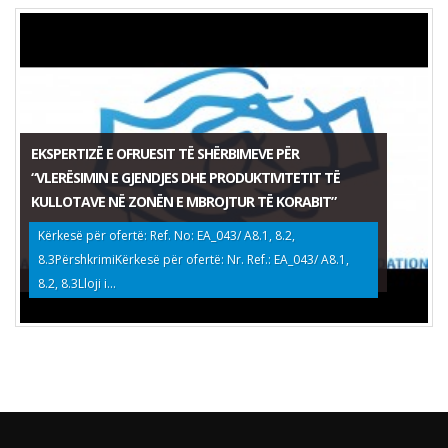
EKSPERTIZË E OFRUESIT TË SHËRBIMEVE PËR
“VLERËSIMIN E GJENDJES DHE PRODUKTIVITETIT TË
KULLOTAVE NË ZONËN E MBROJTUR TË KORABIT”
Kërkesë për ofertë: Ref. No: EA_043/ A8.1, 8.2,
8.3PërshkrimiKërkesë për ofertë: Nr. Ref.: EA_043/ A8.1,
8.2, 8.3Lloji i...