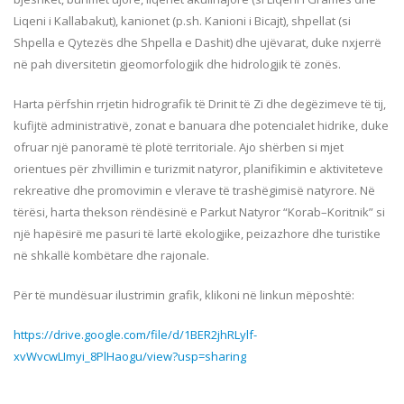
Liqeni i Kallabakut), kanionet (p.sh. Kanioni i Bicajt), shpellat (si
Shpella e Qytezës dhe Shpella e Dashit) dhe ujëvarat, duke nxjerrë
në pah diversitetin gjeomorfologjik dhe hidrologjik të zonës.
Harta përfshin rrjetin hidrografik të Drinit të Zi dhe degëzimeve të tij,
kufijtë administrativë, zonat e banuara dhe potencialet hidrike, duke
ofruar një panoramë të plotë territoriale. Ajo shërben si mjet
orientues për zhvillimin e turizmit natyror, planifikimin e aktiviteteve
rekreative dhe promovimin e vlerave të trashëgimisë natyrore. Në
tërësi, harta thekson rëndësinë e Parkut Natyror “Korab–Koritnik” si
një hapësirë me pasuri të lartë ekologjike, peizazhore dhe turistike
në shkallë kombëtare dhe rajonale.
Për të mundësuar ilustrimin grafik, klikoni në linkun mëposhtë:
https://drive.google.com/file/d/1BER2jhRLylf-
xvWvcwLImyi_8PlHaogu/view?usp=sharing