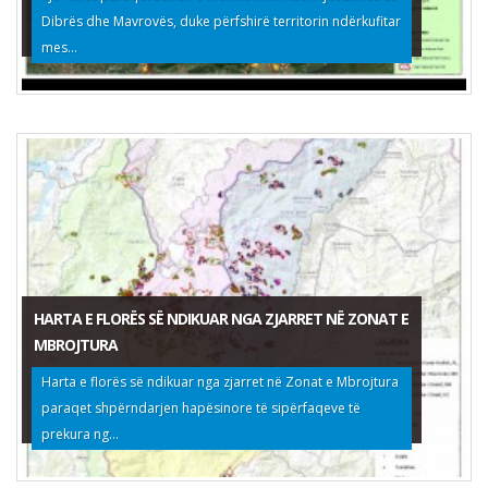
Dibrës dhe Mavrovës, duke përfshirë territorin ndërkufitar
mes...
HARTA E FLORËS SË NDIKUAR NGA ZJARRET NË ZONAT E
MBROJTURA
Harta e florës së ndikuar nga zjarret në Zonat e Mbrojtura
paraqet shpërndarjen hapësinore të sipërfaqeve të
prekura ng...