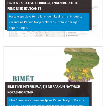
HARTA E SPECIEVE TË RRALLA, ENDEMIKE DHE TË
RËNDËSISË SË VEÇANTË
Harta e specieve të rralla, endemike dhe me rëndësi të
veçantë në Parkun Natyror “Korab–Koritnik” paraqet
shpërndarjen...
BIMËT ME INTERES RUAJTJE NË PARKUN NATYROR
KORAB–KORITNIK
Libri “Bimët me interes ruajtje në Parkun Natyror Korab–
Koritnik” përfaqëson një studim të thelluar shkencor mbi