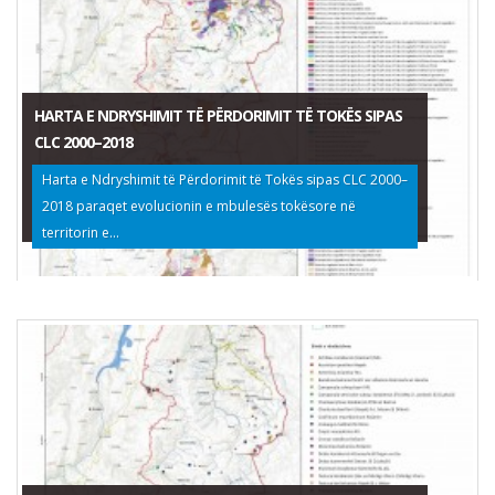
HARTA E NDRYSHIMIT TË PËRDORIMIT TË TOKËS SIPAS
CLC 2000–2018
Harta e Ndryshimit të Përdorimit të Tokës sipas CLC 2000–
2018 paraqet evolucionin e mbulesës tokësore në
territorin e...