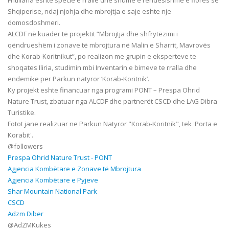
Fritillaria eshte specie e rralle dhe shume e rendesishme e flores se
Shqiperise, ndaj njohja dhe mbrojtja e saje eshte nje
domosdoshmeri.
ALCDF në kuadër të projektit “Mbrojtja dhe shfrytëzimi i
qëndrueshëm i zonave të mbrojtura në Malin e Sharrit, Mavrovës
dhe Korab-Koritnikut”, po realizon me grupin e eksperteve te
shoqates Iliria, studimin mbi Inventarin e bimeve te rralla dhe
endemike per Parkun natyror ‘Korab-Koritnik’.
Ky projekt eshte financuar nga programi PONT – Prespa Ohrid
Nature Trust, zbatuar nga ALCDF dhe partnerët CSCD dhe LAG Dibra
Turistike.
Fotot jane realizuar ne Parkun Natyror "Korab-Koritnik", tek 'Porta e
Korabit'.
@followers
Prespa Ohrid Nature Trust - PONT
Agjencia Kombëtare e Zonave të Mbrojtura
Agjencia Kombëtare e Pyjeve
Shar Mountain National Park
CSCD
Adzm Diber
@AdZMKukes