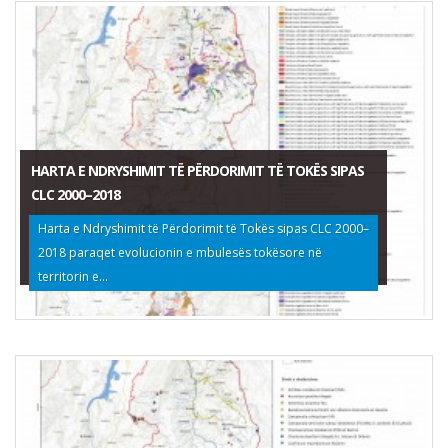
HARTA E NDRYSHIMIT TË PËRDORIMIT TË TOKËS SIPAS
CLC 2000–2018
Harta e Ndryshimit të Përdorimit të Tokës sipas CLC 2000–
2018 paraqet evolucionin e mbulesës tokësore në
territorin e...