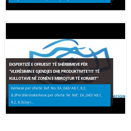
EKSPERTIZË E OFRUESIT TË SHËRBIMEVE PËR
“VLERËSIMIN E GJENDJES DHE PRODUKTIVITETIT TË
KULLOTAVE NË ZONËN E MBROJTUR TË KORABIT”
Kërkesë për ofertë: Ref. No: EA_043/ A8.1, 8.2,
8.3PërshkrimiKërkesë për ofertë: Nr. Ref.: EA_043/ A8.1,
8.2, 8.3Lloji i...