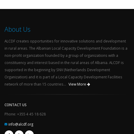
About Us
ALCDF creates opportunities for innovative solutions and development
in rural areas. The Albanian Local Capacity Development Foundation is a
non-profit organization founded by a group of organizations with a
constituency and interest based in the rural areas of Albania. ALCDF is
supported in the beginning by SNV (Netherlands Development
Organization) and it is part of a Local Capacity Development Facilities
network of more than 15 countries...
View More
CONTACT US
Phone: +355 4 45 18 628
info@alcdf.org