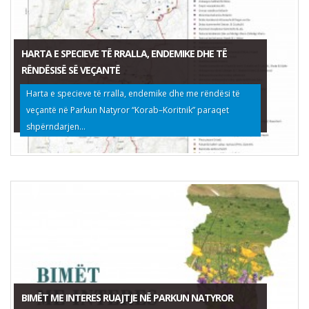
HARTA E SPECIEVE TË RRALLA, ENDEMIKE DHE TË
RËNDËSISË SË VEÇANTË
Harta e specieve të rralla, endemike dhe me rëndësi të
veçantë në Parkun Natyror “Korab–Koritnik” paraqet
shpërndarjen...
BIMËT ME INTERES RUAJTJE NË PARKUN NATYROR