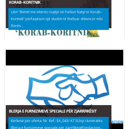
KORAB–KORITNIK
Libri “Bimët me interes ruajtje në Parkun Natyror Korab–
Koritnik” përfaqëson një studim të thelluar shkencor mbi
florën...
BLERJA E FURNIZIMEVE SPECIALE PËR ZJARRFIKËSIT
Kërkesë për oferta: Nr. Ref.: EA_043/ A7.5Lloji i kontratës:
Blerja e furnizimeve speciale për zjarrfikësitFondacioni...