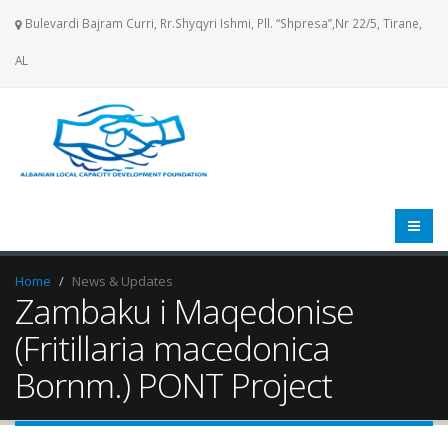
Bulevardi Bajram Curri, Rr.Shyqyri Ishmi, Pll. “Shpresa”,Nr 22/5, Tirane,
AL
Home
News & Updates
Zambaku i Maqedonise
(Fritillaria macedonica
Bornm.) PONT Project