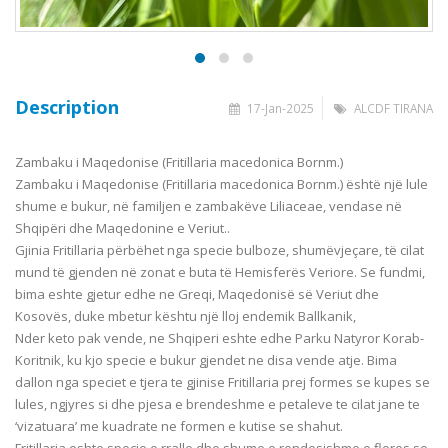
Description
17-Jan-2025
ALCDF TIRANA
Zambaku i Maqedonise (Fritillaria macedonica Bornm.)
Zambaku i Maqedonise (Fritillaria macedonica Bornm.) është një lule
shume e bukur, në familjen e zambakëve Liliaceae, vendase në
Shqipëri dhe Maqedonine e Veriut..
Gjinia Fritillaria përbëhet nga specie bulboze, shumëvjeçare, të cilat
mund të gjenden në zonat e buta të Hemisferës Veriore. Se fundmi,
bima eshte gjetur edhe ne Greqi, Maqedonisë së Veriut dhe
Kosovës, duke mbetur kështu një lloj endemik Ballkanik,
Nder keto
pak vende, ne Shqiperi eshte edhe Parku Natyror Korab-
Koritnik, ku kjo specie e bukur gjendet ne disa vende atje. Bima
dallon nga speciet e tjera te gjinise Fritillaria prej formes se kupes se
lules, ngjyres si dhe pjesa e brendeshme e petaleve te cilat jane te
‘vizatuara’ me kuadrate ne formen e kutise se shahut.