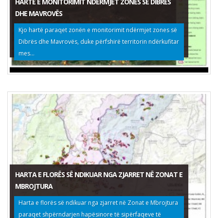
HARTË E MONITORIMIT NDËRMJET ZONES SË DIBRËS
DHE MAVROVËS
Kjo hartë paraqet zonën e monitorimit ndërmjet zones së
Dibrës dhe Mavrovës, duke përfshirë territorin ndërkufitar
mes...
HARTA E FLORËS SË NDIKUAR NGA ZJARRET NË ZONAT E
MBROJTURA
Harta e florës së ndikuar nga zjarret në Zonat e Mbrojtura
paraqet shpërndarjen hapësinore të sipërfaqeve të