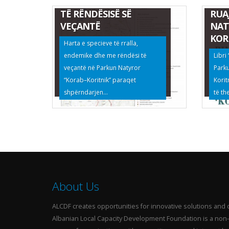
RRALLA, ENDEMIKE DHE
BIM
TË RËNDËSISË SË
RUA
VEÇANTË
NAT
KOR
Harta e specieve të rralla,
endemike dhe me rëndësi të
Libri
veçantë në Parkun Natyror
Park
“Korab–Koritnik” paraqet
Korit
shpërndarjen...
të th
About Us
ALCDF creates opportunities for innovative solutions and 
Albanian Local Capacity Development Foundation is a non-