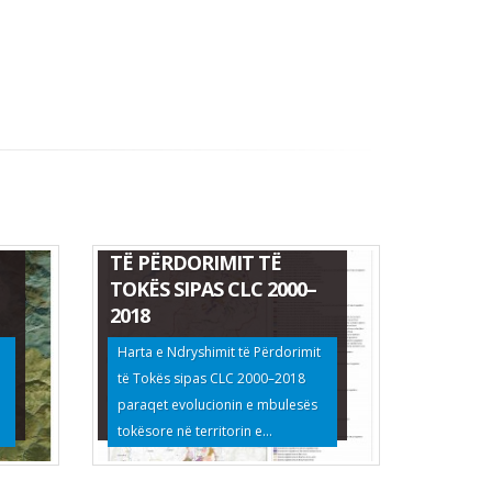
HARTA E NDRYSHIMIT
TË PËRDORIMIT TË
TOKËS SIPAS CLC 2000–
2018
Harta e Ndryshimit të Përdorimit
të Tokës sipas CLC 2000–2018
EKSPERTIZË E OFRUESIT
paraqet evolucionin e mbulesës
TË SHËRBIMEVE PËR
tokësore në territorin e...
“VLERËSIMIN E GJENDJES
DHE PRODUKTIVITETIT