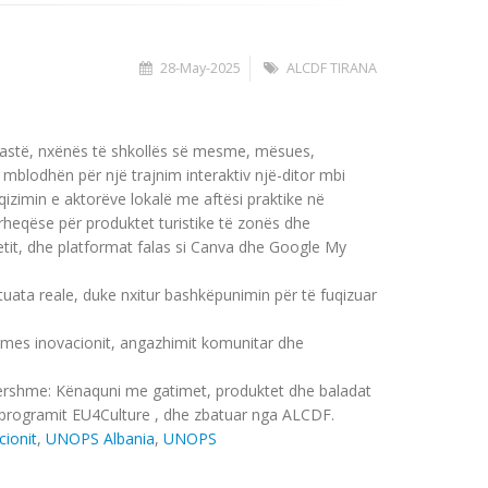
28-May-2025
ALCDF TIRANA
ziastë, nxёnёs tё shkollёs sё mesme, mёsues,
mblodhën për një trajnim interaktiv njё-ditor mbi
zimin e aktorëve lokalë me aftësi praktike në
ërheqёse për produktet turistike tё zonёs dhe
netit, dhe platformat falas si Canva dhe Google My
uata reale, duke nxitur bashkëpunimin për të fuqizuar
ërmes inovacionit, angazhimit komunitar dhe
ërhershme: Kënaquni me gatimet, produktet dhe baladat
ë programit EU4Culture , dhe zbatuar nga ALCDF.
cionit
,
UNOPS Albania
,
UNOPS