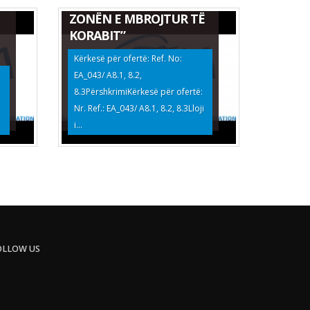
TË KULLOTAVE NË
ZONËN E MBROJTUR TË
KORABIT”
Kërkesë për ofertë: Ref. No:
EA_043/ A8.1, 8.2,
8.3PërshkrimiKërkesë për ofertë:
Nr. Ref.: EA_043/ A8.1, 8.2, 8.3Lloji
i...
OLLOW US