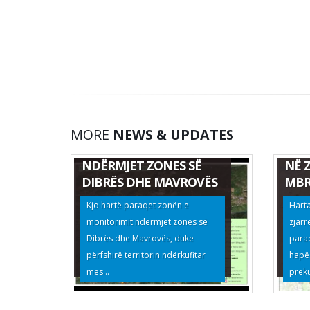
HAR
MORE
NEWS & UPDATES
HARTË E MONITORIMIT
NDI
NDËRMJET ZONES SË
NË 
DIBRËS DHE MAVROVËS
MBR
Kjo hartë paraqet zonën e
Harta
monitorimit ndërmjet zones së
zjarr
Dibrës dhe Mavrovës, duke
para
përfshirë territorin ndërkufitar
hapës
mes...
preku
HARTA E SPECIEVE TË