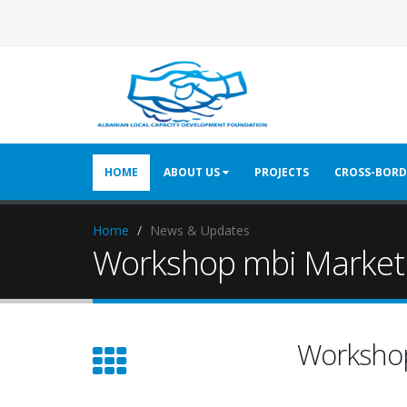
HOME
ABOUT US
PROJECTS
CROSS-BORD
Home
News & Updates
Workshop mbi Marketi
Workshop