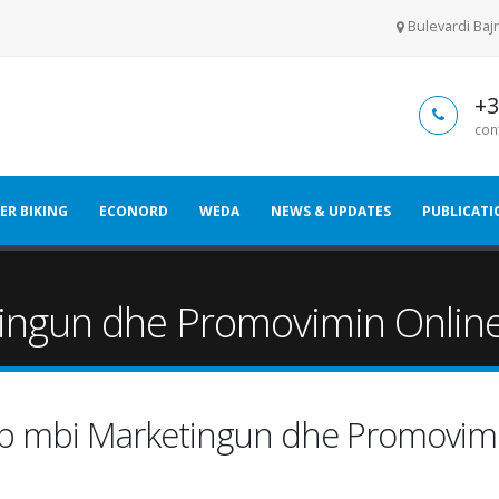
Bulevardi Bajr
+3
con
ER BIKING
ECONORD
WEDA
NEWS & UPDATES
PUBLICATI
ngun dhe Promovimin Online
 mbi Marketingun dhe Promovimi