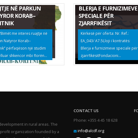
ËT ME INTERES
JTJE NË PARKUN
BLERJA E FURNIZIMEVE
YROR KORAB–
SPECIALE PËR
ITNIK
ZJARRFIKËSIT
 “Bimët me interes ruajtje në
Kërkesë për oferta: Nr. Ref.:
un Natyror Korab–
EA_043/ A7.5Lloji i kontratës:
nik” përfaqëson një studim
Blerja e furnizimeve speciale për
elluar shkencor mbi florën...
zjarrfikësitFondacioni...
CONTACT US
F
Phone: +355 4 45 18 628
development in rural areas. The
info@alcdf.org
profit organization founded by a