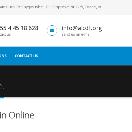
am Curri, Rr.Shyqyri Ishmi, Pll. “Shpresa”,Nr 22/5, Tirane, AL
55 4 45 18 628
info@alcdf.org
tact us
send us an e-mail
ONS
CONTACT US
.
n Online.