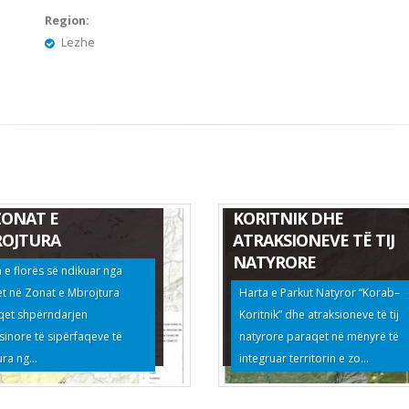
Region:
Lezhe
TA E FLORËS SË
HARTA E PARKUT
KUAR NGA ZJARRET
NATYROR KORAB-
ZONAT E
KORITNIK DHE
OJTURA
ATRAKSIONEVE TË TIJ
NATYRORE
 e florës së ndikuar nga
et në Zonat e Mbrojtura
Harta e Parkut Natyror “Korab–
qet shpërndarjen
Koritnik” dhe atraksioneve të tij
inore të sipërfaqeve të
natyrore paraqet në mënyrë të
ra ng...
integruar territorin e zo...