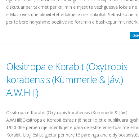
diskutuar per takimet per krijimin e rrjetit te vezhguesve lokale ne
e Mavroves dhe aktivitetet edukuese me shkollat. Sebashku ne nje
per te bere ndryshime pozitive ne forcimin e bashkepunimit nderk..
Read
Oksitropa e Korabit (Oxytropis
korabensis (Kümmerle & Jáv.)
A.W.Hill)
Oksitropa e Korabit (Oxytropis korabensis (Kümmerle & Jáv.)
A.W.Hill)Oksitropa e Korabit është një ndër llojet e publikuara qysh 
1920 dhe përbën një ndër llojet e para që është emërtuar me emr
Korabit. Lloji është gjetur për herë të pare nga ana e dy botanistë