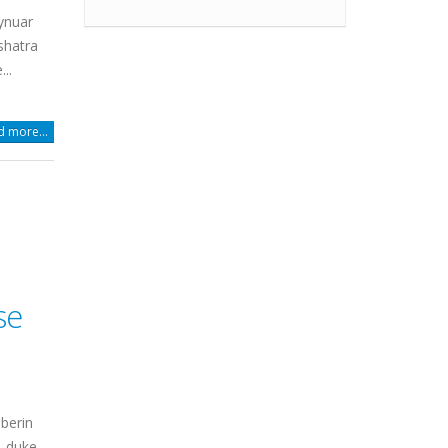
ynuar
shatra
..
 more...
se
berin
, duke