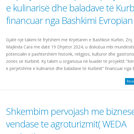
e kulinarisё dhe baladave tё Kurbi
financuar nga Bashkimi Evropian 
Gjatё njё takimi tё frytshёm me Kryetaren e Bashkisё Kurbin, Znj.
Majlinda Cara me datё 19 Dhjetor 2024, u diskutua mbi mundёsit
potencialin e pashtershёm historik, religjios, kulturor dhe gastron
zonёs sё Kurbinit. Ky takim u organizua nё kuadёr tё projektit “Kё
e pёrjetshme e kulinarisё dhe baladave tё Kurbinit” financuar nga B
Read
Shkembim pervojash me biznes
vendase te agroturizmit( WEDA