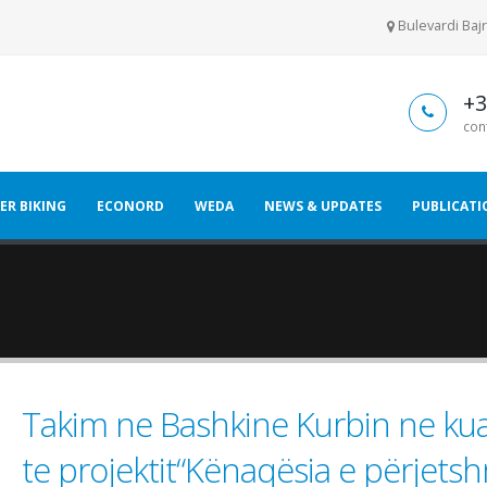
Bulevardi Bajr
+3
con
ER BIKING
ECONORD
WEDA
NEWS & UPDATES
PUBLICATI
Takim ne Bashkine Kurbin ne ku
te projektit“Kёnaqёsia e pёrjets