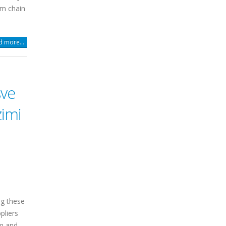
sm chain
 more...
sve
zimi
ng these
pliers
sm and