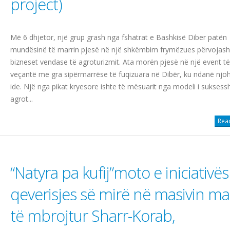
project)
Më 6 dhjetor, një grup grash nga fshatrat e Bashkisё Diber patën
mundësinë të marrin pjesë në një shkëmbim frymëzues përvojas
bizneset vendase të agroturizmit. Ata morën pjesë në një event të
veçantë me gra sipërmarrëse të fuqizuara në Dibër, ku ndanë njoh
ide. Një nga pikat kryesore ishte të mësuarit nga modeli i suksess
agrot...
Read
“Natyra pa kufij”moto e iniciativës
qeverisjes së mirë në masivin ma
të mbrojtur Sharr-Korab,