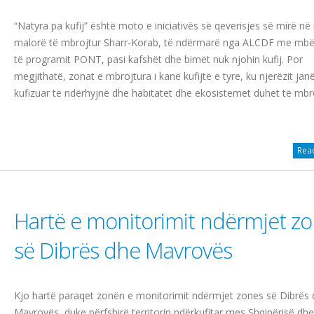
“Natyra pa kufij” është moto e iniciativës së qeverisjes së mirë në
malorë të mbrojtur Sharr-Korab, të ndërmarë nga ALCDF me mbë
të programit PONT, pasi kafshët dhe bimët nuk njohin kufij. Por
megjithatë, zonat e mbrojtura i kanë kufijtë e tyre, ku njerëzit janë
kufizuar të ndërhyjnë dhe habitatet dhe ekosistemet duhet të mbro
Read
Hartë e monitorimit ndërmjet z
së Dibrës dhe Mavrovës
Kjo hartë paraqet zonën e monitorimit ndërmjet zones së Dibrës
Mavrovës, duke përfshirë territorin ndërkufitar mes Shqipërisë dhe