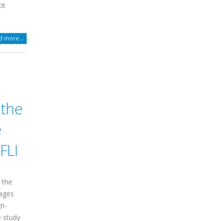
it
 more...
 the
ë
FLI
 the
lages
ri-
 study