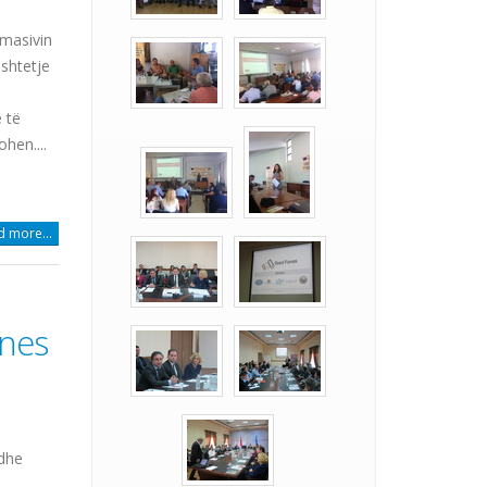
 masivin
shtetje
 të
hen....
 more...
ones
 dhe