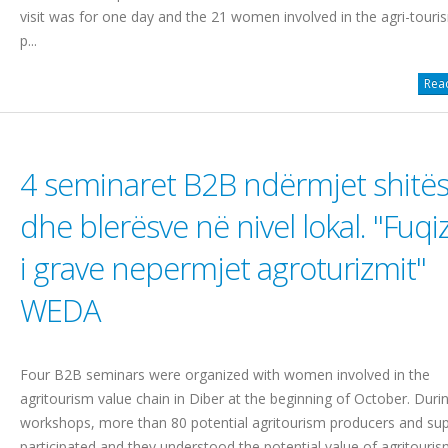
visit was for one day and the 21 women involved in the agri-touri
p...
Read
4 seminaret B2B ndërmjet shitë
dhe blerësve në nivel lokal. "Fuqi
i grave nepermjet agroturizmit"
WEDA
Four B2B seminars were organized with women involved in the
agritourism value chain in Diber at the beginning of October. Duri
workshops, more than 80 potential agritourism producers and sup
participated and they understood the potential value of agritouri