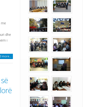
h me
uri dhe
hëm i
 more...
 së
lorë