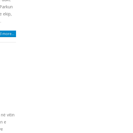
 Parkun
 ekip,
.
 more...
në vitin
in e
ve