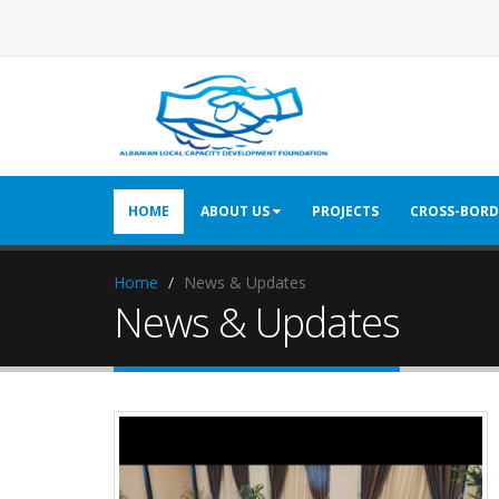
HOME
ABOUT US
PROJECTS
CROSS-BORD
Home
News & Updates
News & Updates