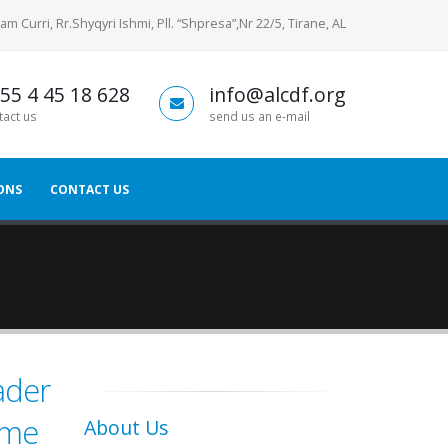
am Curri, Rr.Shyqyri Ishmi, Pll. “Shpresa”,Nr 22/5, Tirane, AL
55 4 45 18 628
info@alcdf.org
tact us
send us an e-mail
ONS
CONTACT US
ader
hme
About Us