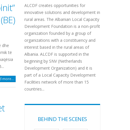
nit”
ALCDF creates opportunities for
innovative solutions and development in
(BE)
rural areas. The Albanian Local Capacity
Development Foundation is a non-profit
organization founded by a group of
organizations with a constituency and
ё dhe
interest based in the rural areas of
omik tё
Albania. ALCDF is supported in the
naqёsia
beginning by SNV (Netherlands
...
Development Organization) and it is
part of a Local Capacity Development
 more...
Facilities network of more than 15
countries...
et
BEHIND THE SCENES