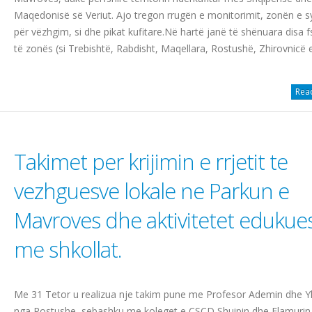
Maqedonisë së Veriut. Ajo tregon rrugën e monitorimit, zonën e s
për vëzhgim, si dhe pikat kufitare.Në hartë janë të shënuara disa f
të zonës (si Trebishtë, Rabdisht, Maqellara, Rostushë, Zhirovnicë e.
Read
Takimet per krijimin e rrjetit te
vezhguesve lokale ne Parkun e
Mavroves dhe aktivitetet edukue
me shkollat.
Me 31 Tetor u realizua nje takim pune me Profesor Ademin dhe Yl
nga Rostushe, sebashku me koleget e CSCD Shuipin dhe Flamurin